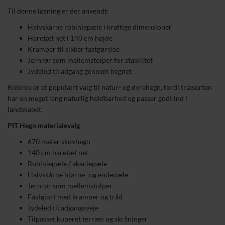
Til denne løsning er der anvendt:
Halvskårne robiniepæle i kraftige dimensioner
Haretæt net i 140 cm højde
Kramper til sikker fastgørelse
Jernrør som mellemstolper for stabilitet
Jydeled til adgang gennem hegnet
Robinie er et populært valg til natur- og dyrehegn, fordi træsorten
har en meget lang naturlig holdbarhed og passer godt ind i
landskabet.
PIT Hegn materialevalg
670 meter skovhegn
140 cm haretæt net
Robiniepæle / akaciepæle
Halvskårne hjørne- og endepæle
Jernrør som mellemstolper
Fastgjort med kramper og tråd
Jydeled til adgangsveje
Tilpasset kuperet terræn og skråninger