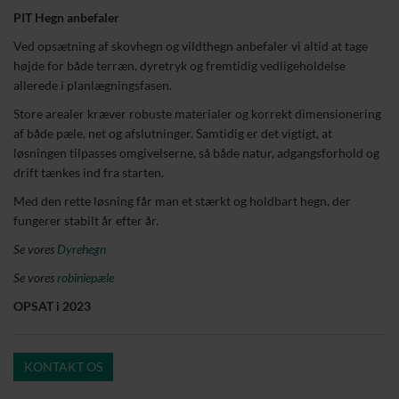
PIT Hegn anbefaler
Ved opsætning af skovhegn og vildthegn anbefaler vi altid at tage
højde for både terræn, dyretryk og fremtidig vedligeholdelse
allerede i planlægningsfasen.
Store arealer kræver robuste materialer og korrekt dimensionering
af både pæle, net og afslutninger. Samtidig er det vigtigt, at
løsningen tilpasses omgivelserne, så både natur, adgangsforhold og
drift tænkes ind fra starten.
Med den rette løsning får man et stærkt og holdbart hegn, der
fungerer stabilt år efter år.
Se vores
Dyrehegn
Se vores
robiniepæle
OPSAT i 2023
KONTAKT OS