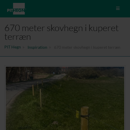
Toggle 
670 meter skovhegn i kuperet
terræn
PIT Hegn
Inspiration
670 meter skovhegn i kuperet terræn