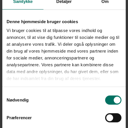
Skovhegn til store arealer
Samtykke
Detaljer
Om
kræver erfaring og planlægning
Denne hjemmeside bruger cookies
Når store naturområder og åbne arealer skal indhegnes, handler det
Vi bruger cookies til at tilpasse vores indhold og
ikke kun om at opsætte stolper og net. Terræn, adgangsforhold,
annoncer, til at vise dig funktioner til sociale medier og til
eksisterende beplantning og dyrenes adfærd spiller alle en vigtig
rolle i den samlede løsning.
at analysere vores trafik. Vi deler også oplysninger om
din brug af vores hjemmeside med vores partnere inden
Ved denne opgave har PIT Hegn monteret cirka 670 meter
for sociale medier, annonceringspartnere og
skovhegn i kuperet terræn med afslutning op mod eksisterende
analysepartnere. Vores partnere kan kombinere disse
industrihegn og skråninger. Formålet med hegnet var at beskytte
data med andre oplysninger, du har givet dem, eller som
området og skabe en driftssikker løsning, der samtidig tager hensyn
til omgivelserne.
de har indsamlet fra din brug af deres tjenester.
Løsningen er udført med kraftige robiniepæle og 140 cm haretæt
net, som giver en stærk og holdbar indhegning til naturområdet.
Samtykkevalg
Nødvendig
Opsætning på jordvold og i udfordrende
omgivelser
Præferencer
En stor del af arbejdet foregik på en jordvold med eksisterende