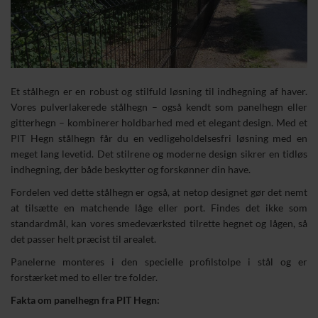
Et stålhegn er en robust og stilfuld løsning til indhegning af haver.
Vores pulverlakerede stålhegn – også kendt som panelhegn eller
gitterhegn – kombinerer holdbarhed med et elegant design. Med et
PIT Hegn stålhegn får du en vedligeholdelsesfri løsning med en
meget lang levetid. Det stilrene og moderne design sikrer en tidløs
indhegning, der både beskytter og forskønner din have.
Fordelen ved dette stålhegn er også, at netop designet gør det nemt
at tilsætte en matchende låge eller port. Findes det ikke som
standardmål, kan vores smedeværksted tilrette hegnet og lågen, så
det passer helt præcist til arealet.
Panelerne monteres i den specielle profilstolpe i stål og er
forstærket med to eller tre folder.
Fakta om panelhegn fra PIT Hegn: