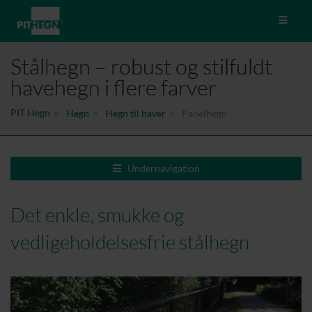
Toggle 
Stålhegn – robust og stilfuldt
havehegn i flere farver
PIT Hegn
Hegn
Hegn til haver
Panelhegn
Undernavigation
Det enkle, smukke og
vedligeholdelsesfrie stålhegn