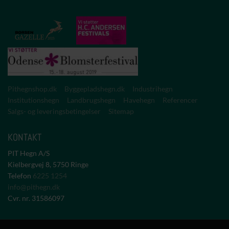
Pithegnshop.dk
Byggepladshegn.dk
Industrihegn
Institutionshegn
Landbrugshegn
Havehegn
Referencer
Salgs- og leveringsbetingelser
Sitemap
KONTAKT
PIT Hegn A/S
Kielbergvej 8, 5750 Ringe
Telefon
6225 1254
info@pithegn.dk
Cvr. nr.
31586097