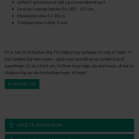
Udført i galvaniseret stål og pulverlakeret sort
Leveres i mange højder fra 103 - 193 cm.
Maskestørrelse 5 x 20cm.
Trådstørrelse 4 eller 5 mm
Vi er her til at hjælpe dig. Få rådgivning og hjælp til valg af hegn. Vi
kan hjælpe dig hele vejen - også med opmåling og opsætning af
panelhegn. Er du i tvivl om, hvilken type hegn, du skal have, så lad os
rådgive dig om de forskellige typer af hegn!
KONTAKT OS
LÅGE TIL PANELHEGN