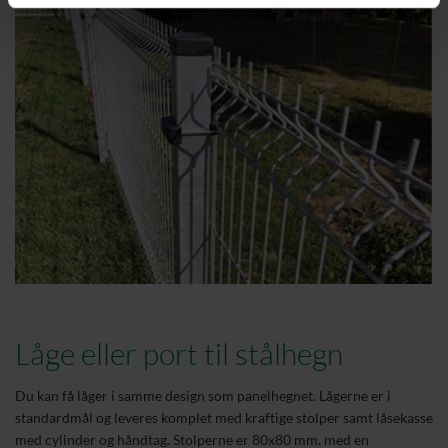
Låge eller port til stålhegn
Du kan få låger i samme design som panelhegnet. Lågerne er i
standardmål og leveres komplet med kraftige stolper samt låsekasse
med cylinder og håndtag. Stolperne er 80x80 mm. med en