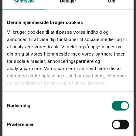
Samtykke
Detaljer
Om
Denne hjemmeside bruger cookies
Vi bruger cookies til at tilpasse vores indhold og
annoncer, til at vise dig funktioner til sociale medier og til
at analysere vores trafik. Vi deler også oplysninger om
En broadwalk i Gørlev skal få
din brug af vores hjemmeside med vores partnere inden
flere ud i naturen
for sociale medier, annonceringspartnere og
analysepartnere. Vores partnere kan kombinere disse
I Gørlev vil man – som i mange andre kommuner – gerne have flere
data med andre oplysninger, du har givet dem, eller som
ud og nyde den dejlige natur. Vi har været en del af naturprojekt i
de har indsamlet fra din brug af deres tjenester.
Gørlev, hvor byens borgere havde et ønske om at kunne gå tørskoet
rundt om Gørlev Sø. Projektet er dels fundet og dels godt hjulpet af
Samtykkevalg
frivillige kræfter fra byen.
Nødvendig
Der er nu installeret en flot 170 meter lang broadwalk hele vejen
rundt om søen. En broadwalk er et slags trædæk, som står på pæle,
Præferencer
altså er hævet op over det våde område. Det smarte ved en
broadwalk er, at vand, flora og fauna kan passere uhindret under