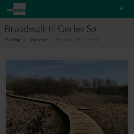
Toggle 
Broadwalk til Gørlev Sø
PIT Hegn
Inspiration
Broadwalk til Gørlev Sø