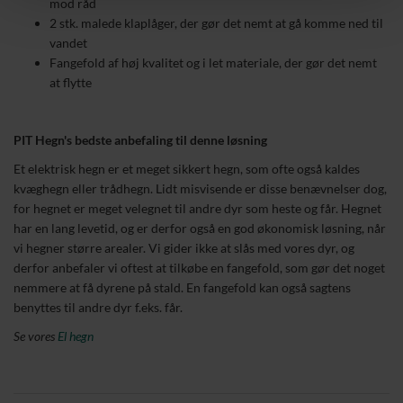
mod råd
2 stk. malede klaplåger, der gør det nemt at gå komme ned til
vandet
Fangefold af høj kvalitet og i let materiale, der gør det nemt
at flytte
PIT Hegn's bedste anbefaling til denne løsning
Et elektrisk hegn er et meget sikkert hegn, som ofte også kaldes
kvæghegn eller trådhegn. Lidt misvisende er disse benævnelser dog,
for hegnet er meget velegnet til andre dyr som heste og får. Hegnet
har en lang levetid, og er derfor også en god økonomisk løsning, når
vi hegner større arealer. Vi gider ikke at slås med vores dyr, og
derfor anbefaler vi oftest at tilkøbe en fangefold, som gør det noget
nemmere at få dyrene på stald. En fangefold kan også sagtens
benyttes til andre dyr f.eks. får.
Se vores
El hegn