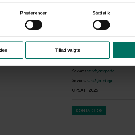
PIT Hegn anbefaler
Præferencer
Statistik
Et gitterhegn med plaststrimler er
afskærmning omkring et område 
driftssikkerhed. Kombinationen af 
sikkerhed, mindre indkig og et mer
Løsningen fungerer særligt godt 
ies
Tillad valgte
der er behov for tydelig afgrænsnin
skiftende vejrforhold.
Se vores
smedejernsporte
Se vores
smedejernshegn
OPSAT i 2025
KONTAKT OS