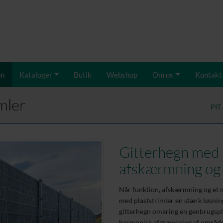
on
Kataloger
Butik
Webshop
Om os
Kontakt
mler
PIT
Gitterhegn med 
afskærmning og 
Når funktion, afskærmning og et me
med plaststrimler en stærk løsnin
gitterhegn omkring en genbrugspla
harmonisk afgrænsning af område