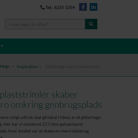
Tel.: 6225 1254
 Hegn
Inspiration
Gitterhegn med plaststrimler
plaststrimler skaber
ro omkring genbrugsplads
re roligt udtryk skal gå hånd i hånd, er et gitterhegn
g. Her har vi monteret 27,5 lbm galvaniseret
ds, hvor ønsket var at skabe en mere lukket og
t.