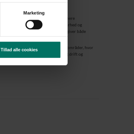
Marketing
 en praktisk løsning, når der ønskes mere
uden at gå på kompromis med holdbarhed og
kraftigt gitterhegn og plaststrimler giver både
e roligt visuelt udtryk.
omkring genbrugspladser og tekniske områder, hvor
Tillad alle cookies
g og et hegn, der kan holde til daglig drift og