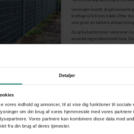
Løsningen består af galvaniseret
kraftige 6/5/6 mm tråde. Efter mo
som giver en tættere afskærmning
De grå plaststrimler reducerer in
ensartet og professionelt look. De
institutioner, erhvervsområder og
visuel afskærmning.
Projektet viser også, hvordan et k
helhedsindtrykket. Den galvanise
vedligeholdelse, mens plaststriml
Detaljer
løsningen tung i udtrykket.
PIT Hegn materialevalg
ookies
Galvaniseret gitterhegn
se vores indhold og annoncer, til at vise dig funktioner til sociale
Højde: 243 cm
oplysninger om din brug af vores hjemmeside med vores partnere i
Maskestørrelse: 5x20 cm
ysepartnere. Vores partnere kan kombinere disse data med andr
Trådtykkelse: 6/5/6 mm
et fra din brug af deres tjenester.
Grå plaststrimler monteret 
Stolper nedstøbt for stabil