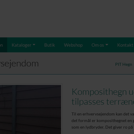
on
Kataloger
Butik
Webshop
Om os
Kontakt
rvsejendom
PIT Hegn
Komposithegn u
tilpasses terræn
Til en erhvervsejendom kan det væ
det formål er komposithegnet en g
som en lydbryder. Det giver ro på