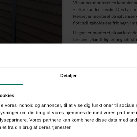
Vi har her monteret en komplet h
– efter kundens ønske. Den lyseb
Hegnet er monteret på galvanisere
flot vedligeholdelses frit hegn i m
Hegnet er monteret på varierende 
terrænet. Samtidigt er hegnets sto
stolper forankret i beton vha. fod
følger hegnets linjer på smukkeste
PIT Hegn materialevalg
Komposithegn uden støjdæ
Detaljer
Galvaniserede stolper på f
Galvaniserede toppe
Monteret på galvaniserede 
ookies
2,4 m bred port
se vores indhold og annoncer, til at vise dig funktioner til sociale
oplysninger om din brug af vores hjemmeside med vores partnere i
PIT Hegn's bedste anbefaling til d
ysepartnere. Vores partnere kan kombinere disse data med andr
Regnbuens farver! Et komposithegn f
et fra din brug af deres tjenester.
Det betyder, at du kan give din eje