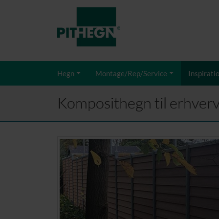
Hegn
Montage/Rep/Service
Inspirati
Komposithegn til erhve