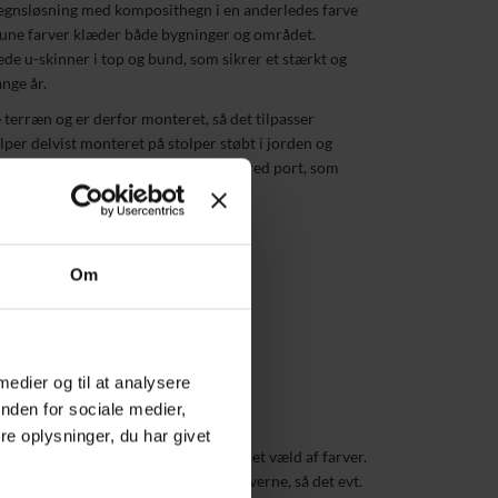
egnsløsning med komposithegn i en anderledes farve
rune farver klæder både bygninger og området.
de u-skinner i top og bund, som sikrer et stærkt og
ange år.
terræn og er derfor monteret, så det tilpasser
lper delvist monteret på stolper støbt i jorden og
plader. I hegnet er placeret en 2,4m bred port, som
 vis.
mpning, lys brun
Om
odplader
u-skinner i top og bund
 medier og til at analysere
nden for sociale medier,
enne løsning
e oplysninger, du har givet
ås i flere forskellige varianter og i et væld af farver.
ndom sit eget udtryk ved hjælp af farverne, så det evt.