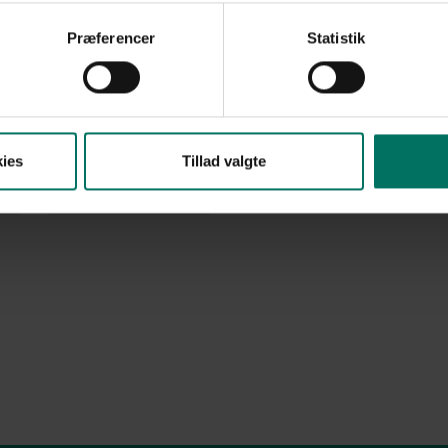
også matcher firmaets identitet.
Præferencer
Statistik
Se vores
komposithegn til haven
Se vores
komposithegn til industri
OPSAT i 2020
ies
Tillad valgte
KONTAKT OS