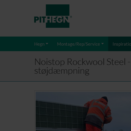
Hegn
Montage/Rep/Service
Inspirati
Noistop Rockwool Steel - 
støjdæmpning