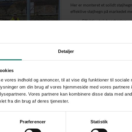
Her er monteret et solidt støjheg
effektive støjhegn på markedet 
Effektiv støjabsorbering
Vedligeholdelsesfrit, holdb
Materialer af bedste kvalitet
Hegnet her er holdt i den simpl
front. For at imødekomme det skrå
Detaljer
hele vejen rundt.
PIT Hegn materialevalg
ookies
Rockwool Noistop Steel, gr
se vores indhold og annoncer, til at vise dig funktioner til sociale
Galvaniserede stolper, støb
oplysninger om din brug af vores hjemmeside med vores partnere i
PIT Hegn's bedste anbefaling til d
ysepartnere. Vores partnere kan kombinere disse data med andr
Noistop Steel fra Rockwool er det
et fra din brug af deres tjenester.
hegn på markedet. Det er en Rockw
Se vores
Noistop Rockwool støjhegn 
Præferencer
Statistik