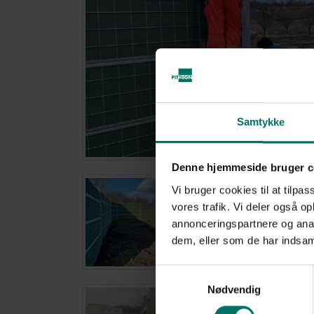
Samtykke
Denne hjemmeside bruger c
Vi bruger cookies til at tilpas
vores trafik. Vi deler også 
annonceringspartnere og anal
dem, eller som de har indsaml
Samtykkevalg
Nødvendig