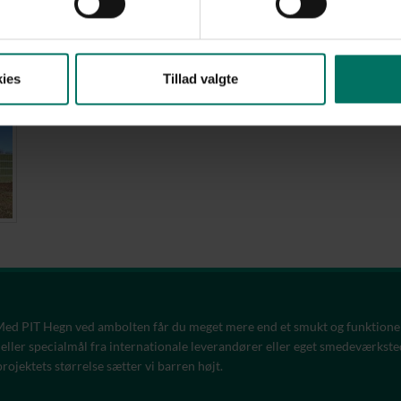
OPSAT i 2024
KONTAKT OS
ies
Tillad valgte
 Med PIT Hegn ved ambolten får du meget mere end et smukt og funktione
 eller specialmål fra internationale leverandører eller eget smedeværksted 
projektets størrelse sætter vi barren højt.