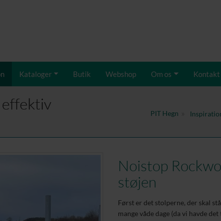
on
Kataloger
Butik
Webshop
Om os
Kontakt
effektiv
PIT Hegn
Inspiratio
Noistop Rockwoo
støjen
Først er det stolperne, der skal stå
mange våde dage (da vi havde det t