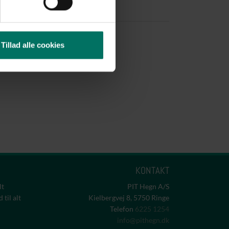
Tillad alle cookies
KONTAKT
lt
PIT Hegn A/S
til alt
Kielbergvej 8, 5750 Ringe
Telefon
6225 1254
info@pithegn.dk