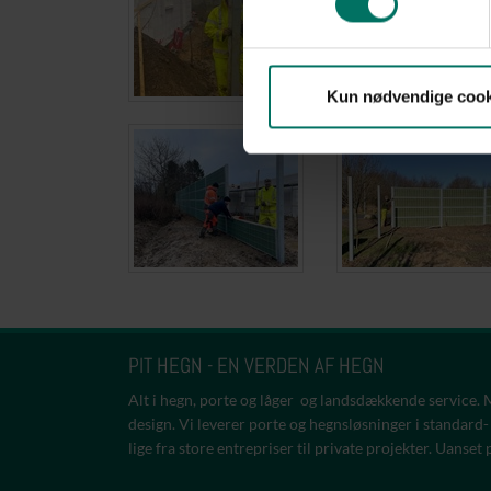
Kun nødvendige cook
PIT HEGN - EN VERDEN AF HEGN
Alt i hegn, porte og låger og landsdækkende service.
design. Vi leverer porte og hegnsløsninger i standard-
lige fra store entrepriser til private projekter. Uanset 