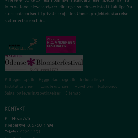
internationale leverandører eller eget smedeværksted til alt lige fra
store entrepriser til private projekter. Uanset projektets størrelse
sætter vi barren højt.
Pithegnshop.dk
Byggepladshegn.dk
Industrihegn
Institutionshegn
Landbrugshegn
Havehegn
Referencer
Salgs- og leveringsbetingelser
Sitemap
KONTAKT
PIT Hegn A/S
Kielbergvej 8, 5750 Ringe
Telefon
6225 1254