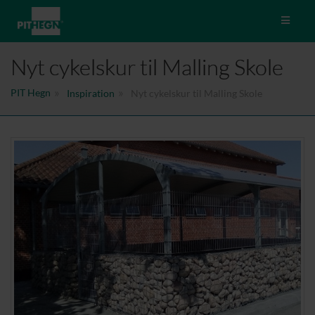
Toggle 
Nyt cykelskur til Malling Skole
PIT Hegn
Inspiration
Nyt cykelskur til Malling Skole