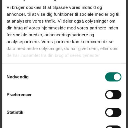
kombineret med trapezplader i taget. Det giver et moderne og let
Vi bruger cookies til at tilpasse vores indhold og
udtryk omkring skolen, samtidig med at cykelskuret fungerer som
annoncer, til at vise dig funktioner til sociale medier og til
effektiv læ for både regn og vind.
at analysere vores trafik. Vi deler også oplysninger om
Et cykelskur bygget til hverdagen
din brug af vores hjemmeside med vores partnere inden
for sociale medier, annonceringspartnere og
I skolemiljøer bruges cykelskure hver eneste dag af mange børn og
analysepartnere. Vores partnere kan kombinere disse
unge. Derfor er det vigtigt, at løsningen er robust, sikker og nem at
data med andre oplysninger, du har givet dem, eller som
vedligeholde.
de har indsamlet fra din brug af deres tjenester.
Stronggitter er en populær løsning til institutioner og offentlige
områder, fordi materialet kombinerer høj styrke med et åbent og
Samtykkevalg
harmonisk udtryk. Samtidig giver den galvaniserede overflade lang
Nødvendig
holdbarhed og minimal vedligeholdelse i hverdagen.
Til denne løsning er der også monteret galvaniseret låge med
Præferencer
Locinox-lås, som sikrer stabil drift og god adgangskontrol omkring
området.
Funktion og udtryk i samme løsning
Statistik
Et cykelskur skal fungere praktisk i mange år – men det må også