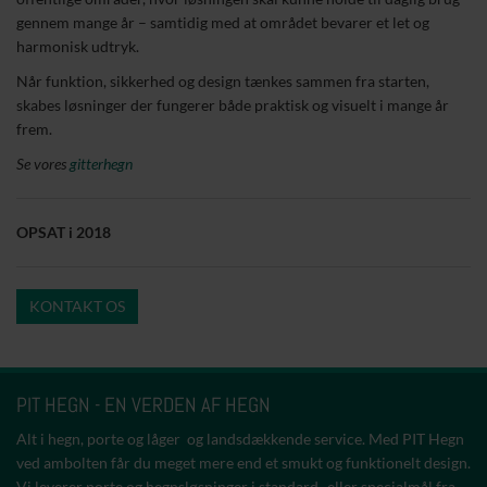
gennem mange år – samtidig med at området bevarer et let og
harmonisk udtryk.
Når funktion, sikkerhed og design tænkes sammen fra starten,
skabes løsninger der fungerer både praktisk og visuelt i mange år
frem.
Se vores
gitterhegn
OPSAT i 2018
KONTAKT OS
PIT HEGN - EN VERDEN AF HEGN
Alt i hegn, porte og låger og landsdækkende service. Med PIT Hegn
ved ambolten får du meget mere end et smukt og funktionelt design.
Vi leverer porte og hegnsløsninger i standard- eller specialmål fra