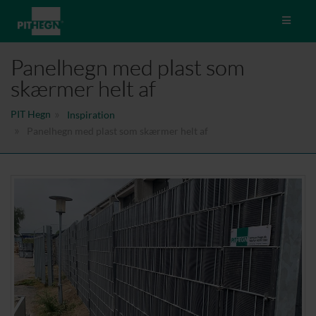
Toggle 
Panelhegn med plast som
skærmer helt af
PIT Hegn
Inspiration
Panelhegn med plast som skærmer helt af