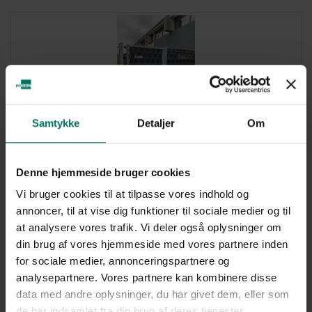
Samtykke
Detaljer
Om
Denne hjemmeside bruger cookies
Vi bruger cookies til at tilpasse vores indhold og
annoncer, til at vise dig funktioner til sociale medier og til
at analysere vores trafik. Vi deler også oplysninger om
din brug af vores hjemmeside med vores partnere inden
for sociale medier, annonceringspartnere og
Det stærkeste hegn til erhverv –
analysepartnere. Vores partnere kan kombinere disse
data med andre oplysninger, du har givet dem, eller som
panelhegn
de har indsamlet fra din brug af deres tjenester.