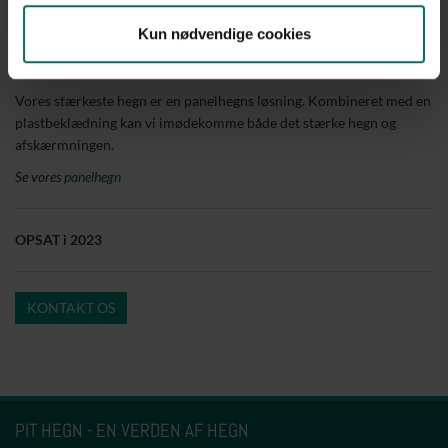
er med paneludfyldning
Kun nødvendige cookies
Plastflet, Antrazit på hegn og låge
PIT Hegn's bedste anbefaling til denne løsning
Vores stærkeste hegn er en panelhegns løsning. Kombineret med en
plastbeklædning kan vi imødekomme både det stærke hegn og
afskærmningen.
Se vores
panelhegn
OPSAT i 2023
KONTAKT OS
PIT HEGN - EN VERDEN AF HEGN