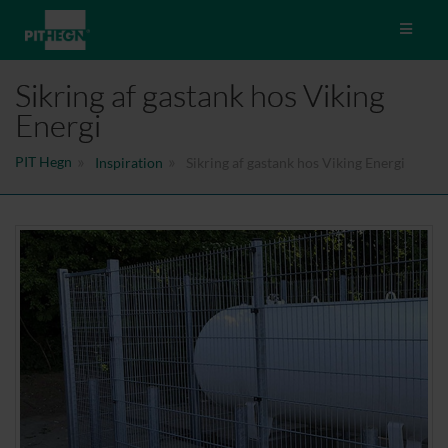
Toggle 
Sikring af gastank hos Viking
Energi
PIT Hegn
Inspiration
Sikring af gastank hos Viking Energi