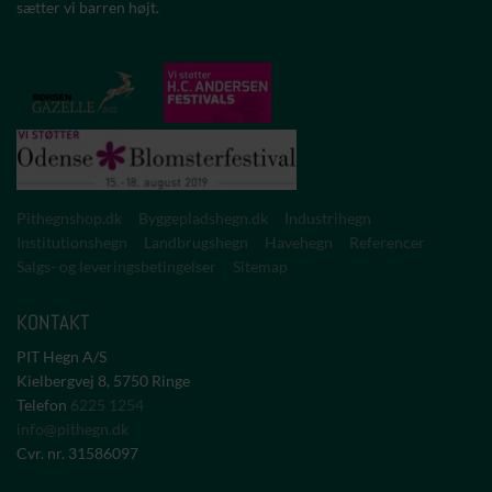
sætter vi barren højt.
Pithegnshop.dk
Byggepladshegn.dk
Industrihegn
Institutionshegn
Landbrugshegn
Havehegn
Referencer
Salgs- og leveringsbetingelser
Sitemap
KONTAKT
PIT Hegn A/S
Kielbergvej 8, 5750 Ringe
Telefon
6225 1254
info@pithegn.dk
Cvr. nr.
31586097