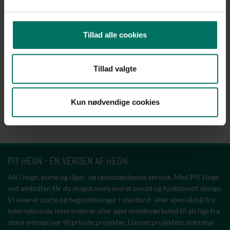
Uanset hvilket hegn vi taler om, skal det stå sikkert og godt. Til
denne løsning har vi valgt at placere hegnet i SF sten.
Tillad alle cookies
Se vores
gitterhegn
Tillad valgte
OPSAT i 2018
Kun nødvendige cookies
KONTAKT OS
PIT HEGN - EN VERDEN AF HEGN
Alt i hegn, porte og låger og landsdækkende service. Med PIT Hegn
ved ambolten får du meget mere end et smukt og funktionelt design.
Vi leverer porte og hegnsløsninger i standard- eller specialmål fra
internationale leverandører eller eget smedeværksted til alt lige fra
store entrepriser til private projekter. Uanset projektets størrelse