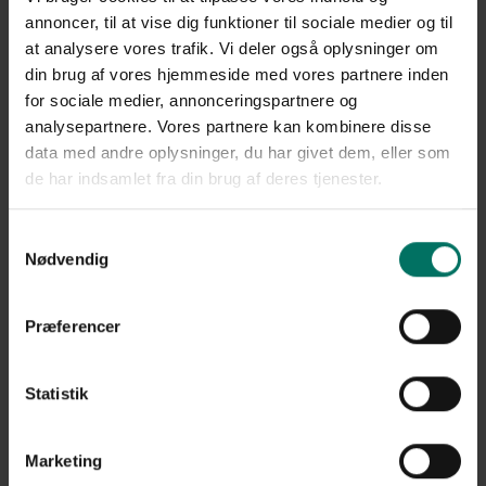
annoncer, til at vise dig funktioner til sociale medier og til
at analysere vores trafik. Vi deler også oplysninger om
din brug af vores hjemmeside med vores partnere inden
Sikkerheden i top med
for sociale medier, annonceringspartnere og
gitterhegn og hængelås
analysepartnere. Vores partnere kan kombinere disse
data med andre oplysninger, du har givet dem, eller som
Vi har her været på en lidt anderledes og spændende opgave. Viking
de har indsamlet fra din brug af deres tjenester.
Energi havde behov for at sikre en gastank, og resultatet blev dette.
Et ganske nydeligt og stilrent resultat med et luftigt industrihegn.
Samtykkevalg
Nødvendig
PIT Hegn materialevalg
Præferencer
Galvaniseret gitterhegn med masker
Galvaniserede stolper
Gastank låge med kæde til hængelås
Statistik
PIT Hegns bedste anbefaling til denne
Marketing
løsning