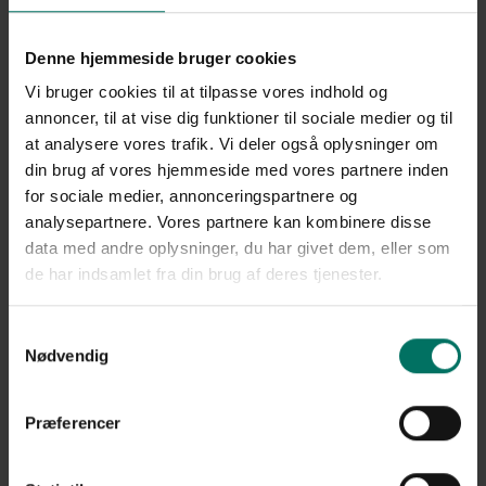
Denne hjemmeside bruger cookies
Vi bruger cookies til at tilpasse vores indhold og
Når sikringen skal kunne holde
annoncer, til at vise dig funktioner til sociale medier og til
at analysere vores trafik. Vi deler også oplysninger om
til omgivelserne
din brug af vores hjemmeside med vores partnere inden
for sociale medier, annonceringspartnere og
Miljøet er aggressivt på havneområderne. Der er ofte store åbne
analysepartnere. Vores partnere kan kombinere disse
områder ud mod vandet og masser af salt i luften. Når vi taler
data med andre oplysninger, du har givet dem, eller som
sikring til havneområdet, anbefaler vi altid at tænke i levetid fra
starten af. Vi har opsat 5 porte på Esbjerg havn - både skydeport og
de har indsamlet fra din brug af deres tjenester.
svæveporte. For at imødekommende det barske miljø portene skal
anvendes i, har vi her anvendt galvaniseret porte plus
Samtykkevalg
pulverlakering, som forlænger levetiden yderligere.
Nødvendig
PIT Hegn materialevalg
Præferencer
5 skydeporte og svæveporte i forskellige længder og
udformning