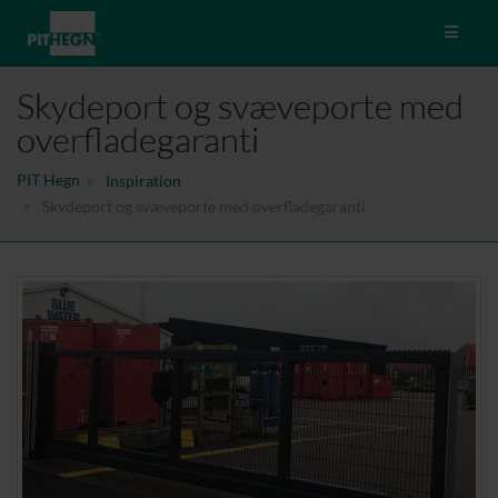
Toggle 
Skydeport og svæveporte med
overfladegaranti
PIT Hegn
Inspiration
Skydeport og svæveporte med overfladegaranti