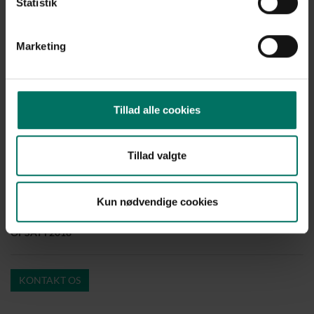
Statistik
PIT Hegn's bedste anbefaling til denne løsning
Marketing
Uanset hvor og hvorfor kan det altid svare sig at tænke levetiden
med ind i løsningen fra starten af. Med en pulverlakering kan vi
tilsætte et galvaniseret trådhegn eller port/låge en valgfri farve,
men pulverlakeringen giver meget mere end blot farven. Den øger
Tillad alle cookies
også levetiden markant. Fordelen ved et farvet hegn eller port er, at
vi kan få det til matche omgivelserne, som her på Esbjerg Havn. PIT
Hegn giver 10 års overfladegaranti på skydeporte og svæveporte
Tillad valgte
som disse her.
Se vores
hegn til industri
Kun nødvendige cookies
OPSAT i 2018
KONTAKT OS