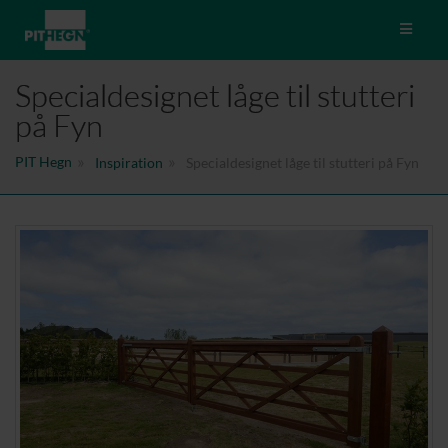
Toggle 
Specialdesignet låge til stutteri
på Fyn
PIT Hegn
Inspiration
Specialdesignet låge til stutteri på Fyn