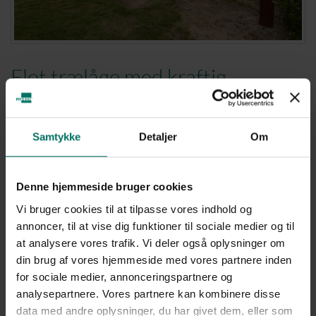
Flot trælåge med kraftig
håndliste
Når det skal ekstra flot ud og være nemt at betjene. Vi har leveret og
Samtykke
Detaljer
Om
opsat denne specielt fremstillede låge med kraftig håndliste på
toppen. Bundrammen er forstærket, således den er forberedt til
automatik.
Denne hjemmeside bruger cookies
Det er et fantastisk flot design, som passer til stutteriets øvrige, høje
Vi bruger cookies til at tilpasse vores indhold og
standarder
annoncer, til at vise dig funktioner til sociale medier og til
at analysere vores trafik. Vi deler også oplysninger om
PIT Hegn materialevalg
din brug af vores hjemmeside med vores partnere inden
for sociale medier, annonceringspartnere og
Træ: Lucra Camela
analysepartnere. Vores partnere kan kombinere disse
FSC Certificeret
data med andre oplysninger, du har givet dem, eller som
Made på Fyn (PIT Hegn)