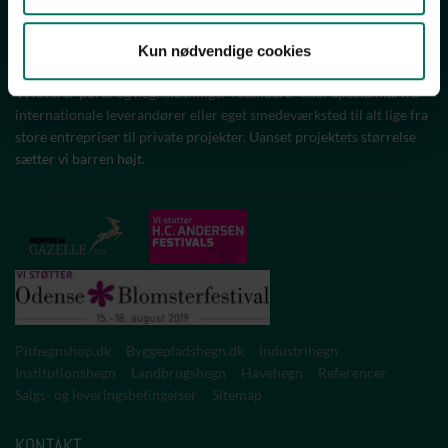
PIT HEGN - EN VERDEN AF HEGN
Alt i hegn, porte og låger og landsdækkende service. Med PIT Hegn
Kun nødvendige cookies
ved ambolten får du meget mere end et smukt og funktionelt design.
Vi leverer porte og hegnsløsninger i standard- eller specialmål fra
internationale leverandører eller eget smedeværksted til alt lige fra
store entrepriser til private projekter. Uanset projektets størrelse
sætter vi barren højt.
Pithegnshop.dk
Byggepladshegn.dk
Industrihegn
Institutionshegn
Landbrugshegn
Havehegn
Referencer
Salgs- og leveringsbetingelser
Sitemap
KONTAKT