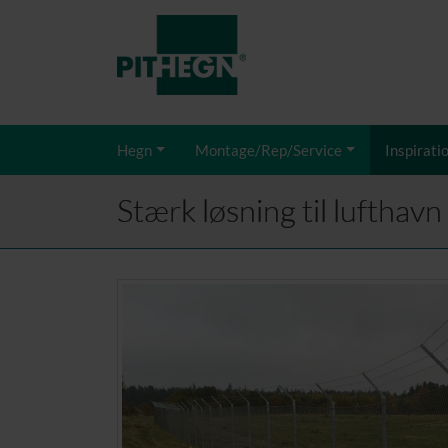
Hegn
Montage/Rep/Service
Inspirati
Stærk løsning til lufthav