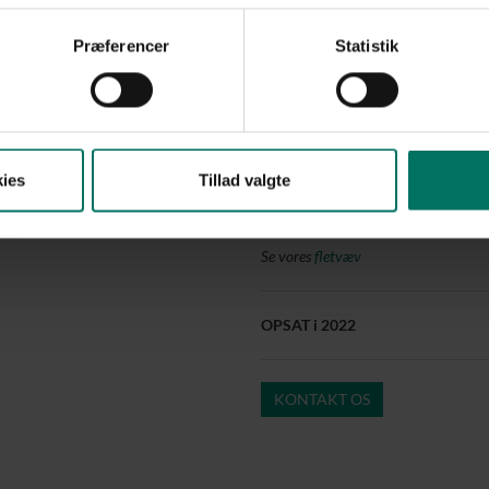
Galvaniseret port med pane
PIT Hegn's bedste anbefaling til d
Præferencer
Statistik
En lufthavn kræver høj sikkerhed
stadig meget ofte det foretrukne v
virksomheder, hvor der færdes ma
pigtrådshegn er effektivt og stadi
ved at være monteret på hegnet. Sk
ies
Tillad valgte
hajtænder på toppen. Dermed gør v
hegn og porte.
Se vores
fletvæv
OPSAT i 2022
KONTAKT OS