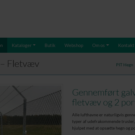
on
Kataloger
Butik
Webshop
Om os
Kontakt
n – Fletvæv
PIT Hegn
Gennemført galv
fletvæv og 2 por
Alle lufthavne er naturligvis genne
typer af udefrakommende trusler, 
hjulpet med at opsætte hegn og po