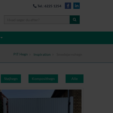
Tel.: 6225 1254
PIT Hegn
Inspiration
Smedejernshegn
Støjhegn
Komposithegn
Alle