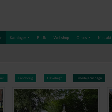
on
Kataloger
Butik
Webshop
Om os
Kontakt
ner
Landbrug
Havehegn
Smedejernshegn