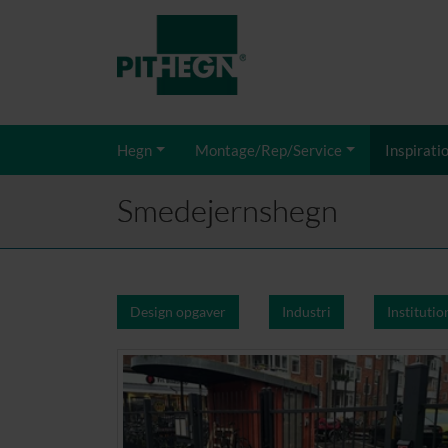
Hegn
Montage/Rep/Service
Inspirati
Smedejernshegn
Design opgaver
Industri
Institutio